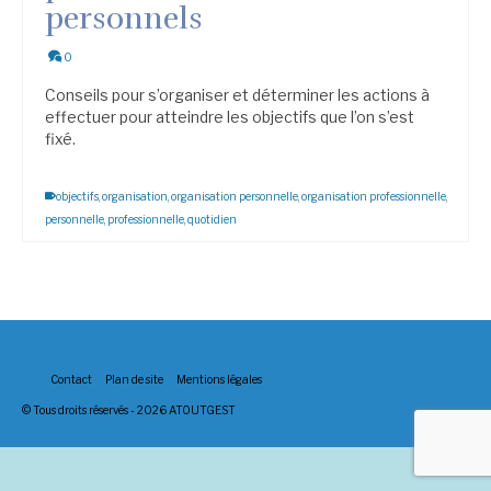
personnels
0
Conseils pour s’organiser et déterminer les actions à
effectuer pour atteindre les objectifs que l’on s’est
fixé.
objectifs
,
organisation
,
organisation personnelle
,
organisation professionnelle
,
personnelle
,
professionnelle
,
quotidien
Contact
Plan de site
Mentions légales
© Tous droits réservés - 2026 ATOUTGEST