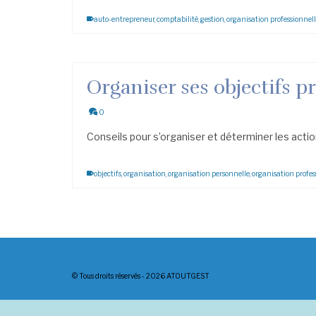
auto-entrepreneur
,
comptabilité
,
gestion
,
organisation professionnel
Organiser ses objectifs p
0
Conseils pour s’organiser et déterminer les action
objectifs
,
organisation
,
organisation personnelle
,
organisation profes
© Tous droits réservés - 2026 ATOUTGEST